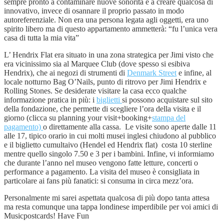
sempre pronto a contaminare nuove sonorità e a creare qualcosa di
innovativo, invece di osannare il proprio passato in modo
autoreferenziale. Non era una persona legata agli oggetti, era uno
spirito libero ma di questo appartamento ammetterà: “fu l’unica vera
casa di tutta la mia vita”
L’ Hendrix Flat era situato in una zona strategica per Jimi visto che
era vicinissimo sia al Marquee Club (dove spesso si esibiva
Hendrix), che ai negozi di strumenti di
Denmark Street
e infine, al
locale notturno Bag O’Nails, punto di ritrovo per Jimi Hendrix e
Rolling Stones. Se desiderate visitare la casa ecco qualche
informazione pratica in più: i
biglietti
si possono acquistare sul sito
della fondazione, che permette di scegliere l’ora della visita e il
giorno (clicca su planning your visit+booking+
stampa del
pagamento)
o direttamente alla cassa. Le visite sono aperte dalle 11
alle 17, tipico orario in cui molti musei inglesi chiudono al pubblico
e il biglietto cumultaivo (Hendel ed Hendrix flat) costa 10 sterline
mentre quello singolo 7.50 e 3 per i bambini. Infine, vi informiamo
che durante l’anno nel museo vengono fatte letture, concerti o
performance a pagamento. La visita del museo è consigliata in
particolare ai fans più fanatici: si consuma in circa mezz’ora.
Personalmente mi sarei aspettata qualcosa di più dopo tanta attesa
ma resta comunque una tappa londinese imperdibile per voi amici di
Musicpostcards! Have Fun