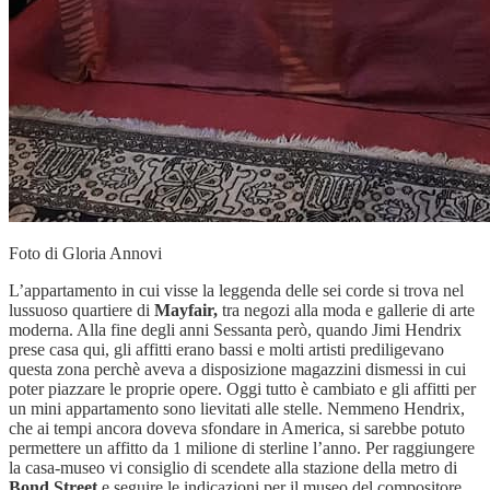
Foto di Gloria Annovi
L’appartamento in cui visse la leggenda delle sei corde si trova nel
lussuoso quartiere di
Mayfair,
tra negozi alla moda e gallerie di arte
moderna. Alla fine degli anni Sessanta però, quando Jimi Hendrix
prese casa qui, gli affitti erano bassi e molti artisti prediligevano
questa zona perchè aveva a disposizione magazzini dismessi in cui
poter piazzare le proprie opere. Oggi tutto è cambiato e gli affitti per
un mini appartamento sono lievitati alle stelle. Nemmeno Hendrix,
che ai tempi ancora doveva sfondare in America, si sarebbe potuto
permettere un affitto da 1 milione di sterline l’anno. Per raggiungere
la casa-museo vi consiglio di scendete alla stazione della metro di
Bond Street
e seguire le indicazioni per il museo del compositore