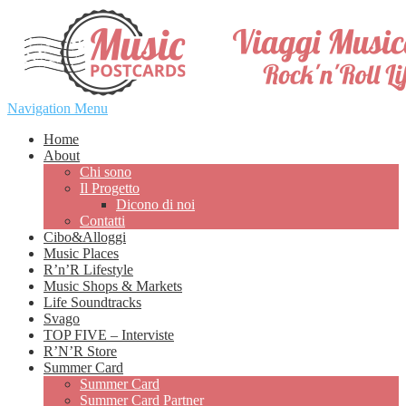
Navigation Menu
Home
About
Chi sono
Il Progetto
Dicono di noi
Contatti
Cibo&Alloggi
Music Places
R’n’R Lifestyle
Music Shops & Markets
Life Soundtracks
Svago
TOP FIVE – Interviste
R’N’R Store
Summer Card
Summer Card
Summer Card Partner