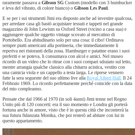
raramente passava a
Gibson SG
Custom (modello con 3 humbucker
e leva del vibrato, di colore bianco) o
Gibson Les Paul
.
E se per i sui strumenti Jimi era disposto anche ad investire qualcosa,
per arredare casa gli bastò acquistare tessuti e tappeti nel grande
magazzino di John Lewism su Oxford Street (vicino a casa sua) e
aggiungere qualche oggetto vintage scovato al mercatino di
Portobello. Era abitudinario solo per una cosa: il cibo! Ordinava
sempre piatti americani alla portineria, che immediatamente li
reperiva nei ristoranti della zona. Hamburger e patatine erano i suoi
preferiti e se poteva, li consumava con alcol e amici. Nel museo
ricordo di un video che lo ritrae con i suoi compari sdraiato sul letto,
mentre arrangia qualche classico alla chitarra acistica, vestito con
una camicia viola e un cappello a testa larga. Le riprese vennero
fatte la sera seguente del suo ultimo live alla
Royal Albert Hall.
Il 24
Febbraio 1969. Lo ricordo perfettamente perchè coincide con la data
del mio compleanno.
Pensate che dal 1966 al 1970 (in soli 4anni) Jimi tenne nel Regno
Unito più di 120 concerti: era il suo momento e Londra gli porterà
fortuna anche in amore, visto che è in questa città che incontrerà la
sua futura fidanzata Monika, che poi resterò ad abitare con lui in
questo appartamento.