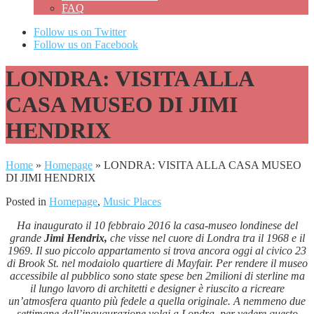
FAQ
Follow us on Twitter
Follow us on Facebook
LONDRA: VISITA ALLA
CASA MUSEO DI JIMI
HENDRIX
Home
»
Homepage
»
LONDRA: VISITA ALLA CASA MUSEO
DI JIMI HENDRIX
Posted in
Homepage
,
Music Places
Ha inaugurato il 10 febbraio 2016 la casa-museo londinese del
grande
Jimi Hendrix,
che visse nel cuore di Londra tra il 1968 e il
1969. Il suo piccolo appartamento si trova ancora oggi al civico 23
di Brook St. nel modaiolo quartiere di Mayfair. Per rendere il museo
accessibile al pubblico sono state spese ben 2milioni di sterline ma
il lungo lavoro di architetti e designer è riuscito a ricreare
un’atmosfera quanto più fedele a quella originale. A nemmeno due
settimane dall’inaugurazione volai a Londra, per vedere questo