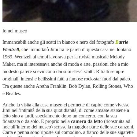
Io nel museo
Immancabili anche gli scatti in bianco e nero del fotografo
B
arrie
Wentzell
,
che immortalò Jimi tra le pareti di questa casa nel lontano
1969. Wentzell ai tempi lavorava per la rivista musicale Melody
Maker, ma si interessava anche di moda e arte, passioni che a mio
modesto parere si evincono dai suoi stessi scatti. Ritratti sempre
originali, intensi e bellissimi fatti a famose rock-star fuori dal palco.
Tra queste anche Aretha Franklin, Bob Dylan, Rolling Stones, Who
e Beatles.
Anche la visita alla casa museo ci permette di capire come vivesse
Jimi nell’intimità della sua quotidianità, di come amasse starsene a
letto sino a tardi, specialmente dopo un concerto, con la sua
fidanzata o da solo. E proprio nella
camera da letto
(ricostruita ad
hoc all’interno del museo) scrisse la maggior parte delle sue canzoni.
Carta e penna sono riposte sul comodino, a fianco delle sue sigarette