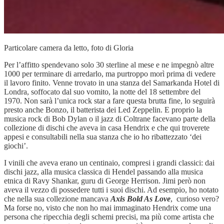
Particolare camera da letto, foto di Gloria
Per l’affitto spendevano solo 30 sterline al mese e ne impegnò altre
1000 per terminare di arredarlo, ma purtroppo morì prima di vedere
il lavoro finito. Venne trovato in una stanza del Samarkanda Hotel di
Londra, soffocato dal suo vomito, la notte del 18 settembre del
1970. Non sarà l’unica rock star a fare questa brutta fine, lo seguirà
presto anche Bonzo, il batterista dei Led Zeppelin. E proprio la
musica rock di Bob Dylan o il jazz di Coltrane facevano parte della
collezione di dischi che aveva in casa Hendrix e che qui troverete
appesi e consultabili nella sua stanza che io ho ribattezzato ‘dei
giochi’.
I vinili che aveva erano un centinaio, compresi i grandi classici: dai
dischi jazz, alla musica classica di Hendel passando alla musica
etnica di Ravy
Shankar, guru di George Herrison. Jimi però non
aveva il vezzo di possedere tutti i suoi dischi. Ad esempio, ho notato
che nella sua collezione mancava
Axis Bold As Love
, curioso vero?
Ma forse no, visto che non ho mai immaginato Hendrix come una
persona che ripecchia degli schemi precisi, ma più come artista che