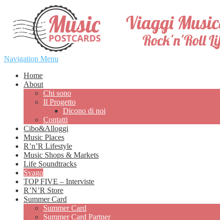
Navigation Menu
Home
About
Chi sono
Il Progetto
Dicono di noi
Contatti
Cibo&Alloggi
Music Places
R’n’R Lifestyle
Music Shops & Markets
Life Soundtracks
Svago
TOP FIVE – Interviste
R’N’R Store
Summer Card
Summer Card
Summer Card Partner