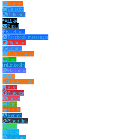
Blogger
Bluesky
Delicious
Digg
Email
Facebook
Facebook messenger
Flipboard
Google
Hacker News
Line
LinkedIn
Mastodon
Mix
Odnoklassniki
PDF
Pinterest
Pocket
Print
Reddit
Renren
Short link
SMS
Skype
Telegram