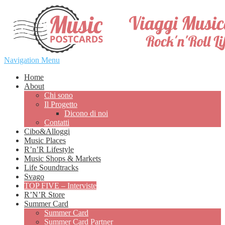
Navigation Menu
Home
About
Chi sono
Il Progetto
Dicono di noi
Contatti
Cibo&Alloggi
Music Places
R’n’R Lifestyle
Music Shops & Markets
Life Soundtracks
Svago
TOP FIVE – Interviste
R’N’R Store
Summer Card
Summer Card
Summer Card Partner