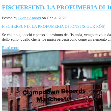
FISCHERSUND, LA PROFUMERIA DI JÓ
Posted by
Gloria Annovi
on Gen 4, 2026
FISCHERSUND, LA PROFUMERIA DI JÓNSI (SIGUR RÓS)
Se chiudo gli occhi e penso al profumo dell’Islanda, vengo travolta da f
dello zolfo, quello che le tue narici percepiscono come un elemento cla
Read more