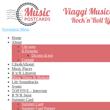
Navigation Menu
Home
About
Chi sono
Il Progetto
Dicono di noi
Contatti
Cibo&Alloggi
Music Places
R’n’R Lifestyle
Music Shops & Markets
Life Soundtracks
Svago
TOP FIVE – Interviste
R’N’R Store
Summer Card
Summer Card
Summer Card Partner