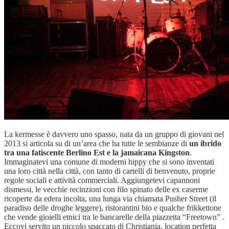
La kermesse è davvero uno spasso, nata da un gruppo di giovani nel
2013 si articola su di un’area che ha tutte le sembianze di
un ibrido
tra una fatiscente Berlino Est e la jamaicana
Kingston
.
Immaginatevi una comune di moderni hippy che si sono inventati
una loro città nella città, con tanto di cartelli di benvenuto, proprie
regole sociali e attività commerciali. Aggiungetevi capannoni
dismessi, le vecchie recinzioni con filo spinato delle ex caserme
ricoperte da edera incolta, una lunga via chiamata Pusher Street (il
paradiso delle droghe leggere), ristorantini bio e qualche frikkettone
che vende gioielli etnici tra le bancarelle della piazzetta “Freetown” .
Eccovi servito un piccolo spaccato di Christiania, location perfetta