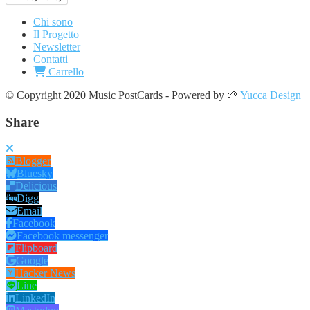
Chi sono
Il Progetto
Newsletter
Contatti
Carrello
© Copyright 2020 Music PostCards - Powered by 🌱
Yucca Design
Share
Blogger
Bluesky
Delicious
Digg
Email
Facebook
Facebook messenger
Flipboard
Google
Hacker News
Line
LinkedIn