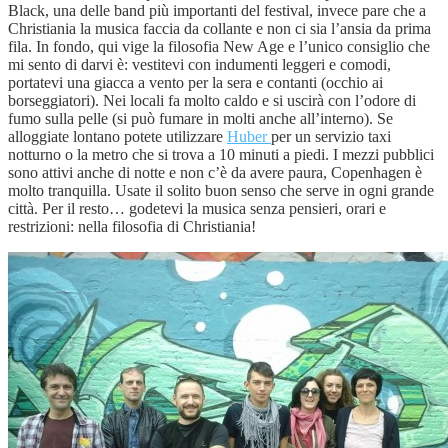
Black, una delle band più importanti del festival, invece pare che a
Christiania la musica faccia da collante e non ci sia l’ansia da prima
fila. In fondo, qui vige la filosofia New Age e l’unico consiglio che
mi sento di darvi è: vestitevi con indumenti leggeri e comodi,
portatevi una giacca a vento per la sera e contanti (occhio ai
borseggiatori). Nei locali fa molto caldo e si uscirà con l’odore di
fumo sulla pelle (si può fumare in molti anche all’interno). Se
alloggiate lontano potete utilizzare
Huber
per un servizio taxi
notturno o la metro che si trova a 10 minuti a piedi. I mezzi pubblici
sono attivi anche di notte e non c’è da avere paura, Copenhagen è
molto tranquilla. Usate il solito buon senso che serve in ogni grande
città. Per il resto… godetevi la musica senza pensieri, orari e
restrizioni: nella filosofia di Christiania!