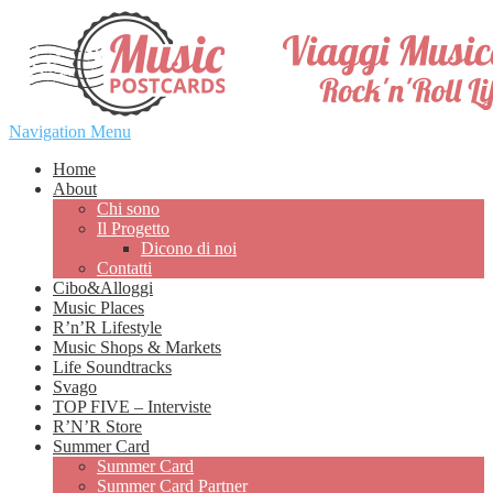
Navigation Menu
Home
About
Chi sono
Il Progetto
Dicono di noi
Contatti
Cibo&Alloggi
Music Places
R’n’R Lifestyle
Music Shops & Markets
Life Soundtracks
Svago
TOP FIVE – Interviste
R’N’R Store
Summer Card
Summer Card
Summer Card Partner