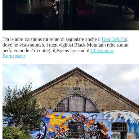
Tra le altre locations mi sento di segnalare anche il
Den Grå Hal,
dove ho visto suonare i meravigliosi Black Mountain (che sonno
però, erano le 2 di notte), il
Byens Lys and il
Christianias
Børneteater