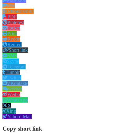
Mastodon
Mix
Odnoklassniki
PDF
Pinterest
Pocket
Print
Reddit
Renren
Short link
SMS
Skype
Telegram
Tumblr
Twitter
VKontakte
wechat
Weibo
WhatsApp
X
Xing
Yahoo! Mail
Copy short link