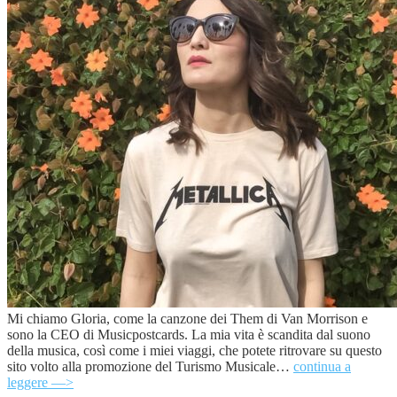
Mi chiamo Gloria, come la canzone dei Them di Van Morrison e
sono la CEO di Musicpostcards. La mia vita è scandita dal suono
della musica, così come i miei viaggi, che potete ritrovare su questo
sito volto alla promozione del Turismo Musicale…
continua a
leggere —>