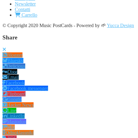
Newsletter
Contatti
Carrello
© Copyright 2020 Music PostCards - Powered by 🌱
Yucca Design
Share
Blogger
Bluesky
Delicious
Digg
Email
Facebook
Facebook messenger
Flipboard
Google
Hacker News
Line
LinkedIn
Mastodon
Mix
Odnoklassniki