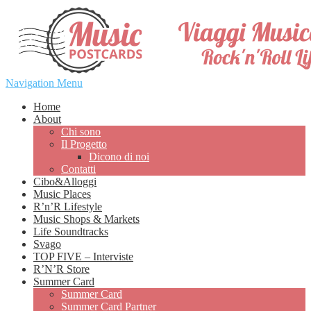
Navigation Menu
Home
About
Chi sono
Il Progetto
Dicono di noi
Contatti
Cibo&Alloggi
Music Places
R’n’R Lifestyle
Music Shops & Markets
Life Soundtracks
Svago
TOP FIVE – Interviste
R’N’R Store
Summer Card
Summer Card
Summer Card Partner