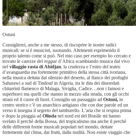
Ostuni
Consiglierei, anche a me stesso, di riscoprire le nostre radici
musicali: se si è musicisti, suonando. Altrimenti esprimendo il
proprio talento come si può. Nel mio caso per esempio ho cercato e
trovato le carezze del
reggae
d’Africa scambiando musica dal vivo
nel
villaggio rasta di Abidjan
, la crudezza e l’estro del teatro
d’avanguardia ma fortemente primitivo della stessa città ivoriana,
nella musica dettata dal silenzio del deserto, al fianco dei profughi
Saharawi a sud di Tindouf in Algeria, tra le dita dei diseredati
chitarristi flamenco di Malaga, Siviglia, Cadice…non i famosi e
superbravi ma quelli che stanno in mezzo alla strada, con gli occhi
strani ed il cuore di fuori. Consiglio un passaggio ad
Ostuni,
in
centro storico c’è un anarchico artigiano che con due parole ed un
verso ti insegna il segreto del tamburello. L’aria che si respira prima
e dopo la pioggia ad
Olinda
nel nord est del Brasile mi hanno
svelato il perchè della Bossa, del tropicalismo ma anche il perchè
delle differenti forme musicali popolari nel mondo, dettate
fortemente dal clima, dai frutti, dalla nudità. Non esiste viaggio che