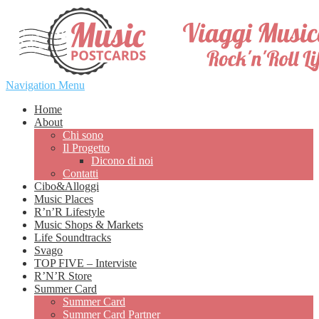
Navigation Menu
Home
About
Chi sono
Il Progetto
Dicono di noi
Contatti
Cibo&Alloggi
Music Places
R’n’R Lifestyle
Music Shops & Markets
Life Soundtracks
Svago
TOP FIVE – Interviste
R’N’R Store
Summer Card
Summer Card
Summer Card Partner