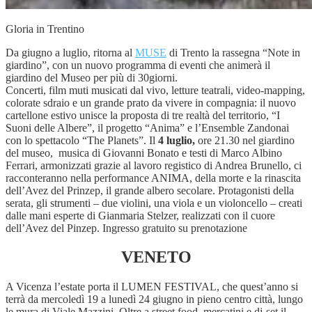
Gloria in Trentino
Da giugno a luglio, ritorna al
MUSE
di Trento la rassegna “Note in
giardino”, con un nuovo programma di eventi che animerà il
giardino del Museo per più di 30giorni.
Concerti, film muti musicati dal vivo, letture teatrali, video-mapping,
colorate sdraio e un grande prato da vivere in compagnia: il nuovo
cartellone estivo unisce la proposta di tre realtà del territorio, “I
Suoni delle Albere”, il progetto “Anima” e l’Ensemble Zandonai
con lo spettacolo “The Planets”. Il
4 luglio,
ore 21.30 nel giardino
del museo, musica di Giovanni Bonato e testi di Marco Albino
Ferrari, armonizzati grazie al lavoro registico di Andrea Brunello, ci
racconteranno nella performance ANIMA, della morte e la rinascita
dell’Avez del Prinzep, il grande albero secolare. Protagonisti della
serata, gli strumenti – due violini, una viola e un violoncello – creati
dalle mani esperte di Gianmaria Stelzer, realizzati con il cuore
dell’Avez del Pinzep. Ingresso gratuito su prenotazione
VENETO
A Vicenza l’estate porta il LUMEN FESTIVAL, che quest’anno si
terrà da mercoledì 19 a lunedì 24 giugno in pieno centro città, lungo
le mura di Viale Mazzini. Oltre a street food, mercatini e dj-set il