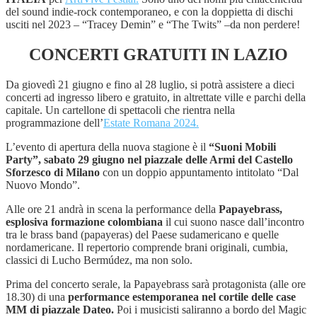
del sound indie-rock contemporaneo, e con la doppietta di dischi
usciti nel 2023 – “Tracey Demin” e “The Twits” –da non perdere!
CONCERTI GRATUITI IN LAZIO
Da giovedì 21 giugno e fino al 28 luglio, si potrà assistere a dieci
concerti ad ingresso libero e gratuito, in altrettate ville e parchi della
capitale. Un cartellone di spettacoli che rientra nella
programmazione dell’
Estate Romana 2024.
L’evento di apertura della nuova stagione è il
“Suoni Mobili
Party”, sabato 29 giugno nel piazzale delle Armi del Castello
Sforzesco di Milano
con un doppio appuntamento intitolato “Dal
Nuovo Mondo”.
Alle ore 21 andrà in scena la performance della
Papayebrass,
esplosiva formazione colombiana
il cui suono nasce dall’incontro
tra le brass band (papayeras) del Paese sudamericano e quelle
nordamericane. Il repertorio comprende brani originali, cumbia,
classici di Lucho Bermúdez, ma non solo.
Prima del concerto serale, la Papayebrass sarà protagonista (alle ore
18.30) di una
performance estemporanea nel cortile delle case
MM di piazzale Dateo.
Poi i musicisti saliranno a bordo del Magic