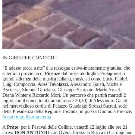
IN GIRO PER CONCERTI
“E adesso tocca a me” è la rassegna estiva-interamente gratuita, che
si terrà in provincia di
Firenze
dal prossimo luglio. Protagonisti i
grandi sidemen della musica italiana, musicisti come Lucio Fabbri,
Luigi Campoccia,
Ares Tavolazzi
, Alessandro Galati, Michele
Ascolese, Simone Graziano, Giuseppe Scarpato, Mario Arcari,
Diana Winter e Riccardo Mori. Un percorso che partirà martedì 2
luglio con il concerto al tramonto (ore 20,30) di Alessandro Galati
nel meraviglioso cortile di Palazzo Guadagni Strozzi Sacrati, sede
della Presidenza della Regione Toscana, in piazza Duomo a Firenze.
Scopri tutto il programma
A
Prato
, per il Festival delle Colline, venerdì 12 luglio alle ore 21
arriva
DON ANTONIO
con Òvera. Presso la Rocca di Carmignano