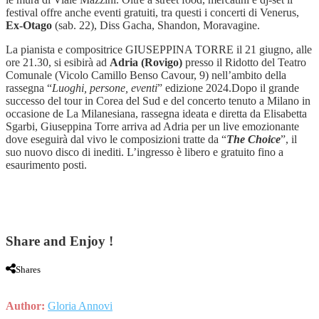
festival offre anche eventi gratuiti, tra questi i concerti di Venerus,
Ex-Otago
(sab. 22), Diss Gacha, Shandon, Moravagine.
La pianista e compositrice GIUSEPPINA TORRE il 21 giugno, alle
ore 21.30, si esibirà ad
Adria (Rovigo)
presso il Ridotto del Teatro
Comunale (Vicolo Camillo Benso Cavour, 9) nell’ambito della
rassegna “
Luoghi, persone, eventi
” edizione 2024.Dopo il grande
successo del tour in Corea del Sud e del concerto tenuto a Milano in
occasione de La Milanesiana, rassegna ideata e diretta da Elisabetta
Sgarbi, Giuseppina Torre arriva ad Adria per un live emozionante
dove eseguirà dal vivo le composizioni tratte da “
The Choice
”, il
suo nuovo disco di inediti. L’ingresso è libero e gratuito fino a
esaurimento posti.
Share and Enjoy !
Shares
Author:
Gloria Annovi