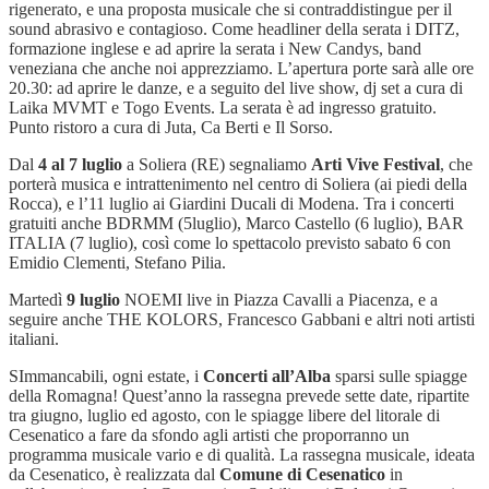
rigenerato, e una proposta musicale che si contraddistingue per il
sound abrasivo e contagioso. Come headliner della serata i DITZ,
formazione inglese e ad aprire la serata i New Candys, band
veneziana che anche noi apprezziamo. L’apertura porte sarà alle ore
20.30: ad aprire le danze, e a seguito del live show, dj set a cura di
Laika MVMT e Togo Events. La serata è ad ingresso gratuito.
Punto ristoro a cura di Juta, Ca Berti e Il Sorso.
Dal
4 al 7 luglio
a Soliera (RE) segnaliamo
Arti Vive Festival
, che
porterà musica e intrattenimento nel centro di Soliera (ai piedi della
Rocca), e l’11 luglio ai Giardini Ducali di Modena. Tra i concerti
gratuiti anche BDRMM (5luglio), Marco Castello (6 luglio), BAR
ITALIA (7 luglio), così come lo spettacolo previsto sabato 6 con
Emidio Clementi, Stefano Pilia.
Martedì
9 luglio
NOEMI live in Piazza Cavalli a Piacenza, e a
seguire anche THE KOLORS, Francesco Gabbani e altri noti artisti
italiani.
SImmancabili, ogni estate, i
Concerti all’Alba
sparsi sulle spiagge
della Romagna! Quest’anno la rassegna prevede sette date, ripartite
tra giugno, luglio ed agosto, con le spiagge libere del litorale di
Cesenatico a fare da sfondo agli artisti che proporranno un
programma musicale vario e di qualità. La rassegna musicale, ideata
da Cesenatico, è realizzata dal
Comune di Cesenatico
in