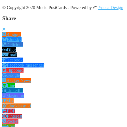
© Copyright 2020 Music PostCards - Powered by 🌱
Yucca Design
Share
Blogger
Bluesky
Delicious
Digg
Email
Facebook
Facebook messenger
Flipboard
Google
Hacker News
Line
LinkedIn
Mastodon
Mix
Odnoklassniki
PDF
Pinterest
Pocket
Print