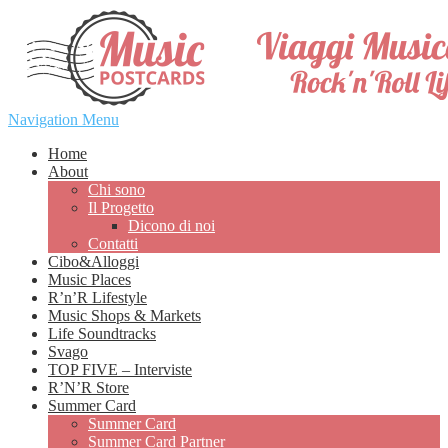
Navigation Menu
Home
About
Chi sono
Il Progetto
Dicono di noi
Contatti
Cibo&Alloggi
Music Places
R’n’R Lifestyle
Music Shops & Markets
Life Soundtracks
Svago
TOP FIVE – Interviste
R’N’R Store
Summer Card
Summer Card
Summer Card Partner