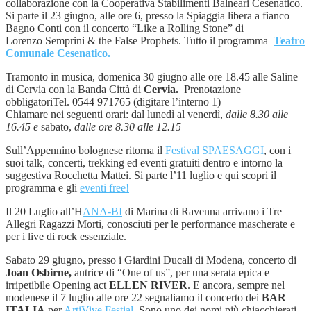
collaborazione con la Cooperativa Stabilimenti Balneari Cesenatico.
Si parte il 23 giugno, alle ore 6, presso la Spiaggia libera a fianco
Bagno Conti con il concerto “Like a Rolling Stone” di
Lorenzo Semprini & the False Prophets. Tutto il programma
Teatro
Comunale Cesenatico.
Tramonto in musica, domenica 30 giugno alle ore 18.45 alle Saline
di Cervia con la Banda Città di
Cervia.
Prenotazione
obbligatoriTel. 0544 971765 (digitare l’interno 1)
Chiamare nei seguenti orari: dal lunedì al venerdì,
dalle 8.30 alle
16.45 e
sabato,
dalle ore 8.30 alle 12.15
Sull’Appennino bolognese ritorna il
Festival SPAESAGGI
, con i
suoi talk, concerti, trekking ed eventi gratuiti dentro e intorno la
suggestiva Rocchetta Mattei. Si parte l’11 luglio e qui scopri il
programma e gli
eventi free!
Il 20 Luglio all’H
ANA-BI
di Marina di Ravenna arrivano i Tre
Allegri Ragazzi Morti, conosciuti per le performance mascherate e
per i live di rock essenziale.
Sabato 29 giugno, presso i Giardini Ducali di Modena, concerto di
Joan Osbirne,
autrice di “One of us”, per una serata epica e
irripetibile Opening act
ELLEN RIVER
. E ancora, sempre nel
modenese il 7 luglio alle ore 22 segnaliamo il concerto dei
BAR
ITALIA
per
ArtiVive Festial.
Sono uno dei nomi più chiacchierati