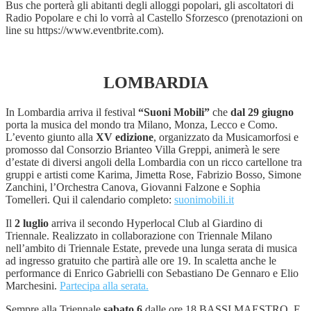
Bus che porterà gli abitanti degli alloggi popolari, gli ascoltatori di
Radio Popolare e chi lo vorrà al Castello Sforzesco (prenotazioni on
line su https://www.eventbrite.com).
LOMBARDIA
In Lombardia arriva il festival
“Suoni Mobili”
che
dal 29 giugno
porta la musica del mondo tra Milano, Monza, Lecco e Como.
L’evento giunto alla
XV edizione
, organizzato da Musicamorfosi e
promosso dal Consorzio Brianteo Villa Greppi, animerà le sere
d’estate di diversi angoli della Lombardia con un ricco cartellone tra
gruppi e artisti come Karima, Jimetta Rose, Fabrizio Bosso, Simone
Zanchini, l’Orchestra Canova, Giovanni Falzone e Sophia
Tomelleri. Qui il calendario completo:
suonimobili.it
Il
2 luglio
arriva il secondo Hyperlocal Club al Giardino di
Triennale. Realizzato in collaborazione con Triennale Milano
nell’ambito di Triennale Estate, prevede una lunga serata di musica
ad ingresso gratuito che partirà alle ore 19. In scaletta anche le
performance di Enrico Gabrielli con Sebastiano De Gennaro e Elio
Marchesini.
Partecipa alla serata.
Sempre alla Triennale
sabato 6
dalle ore 18 BASSI MAESTRO. E