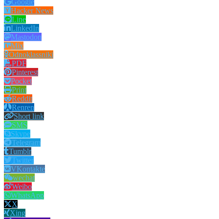
Google
Hacker News
Line
LinkedIn
Mastodon
Mix
Odnoklassniki
PDF
Pinterest
Pocket
Print
Reddit
Renren
Short link
SMS
Skype
Telegram
Tumblr
Twitter
VKontakte
wechat
Weibo
WhatsApp
X
Xing