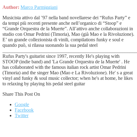
Author:
Marco Parmiggiani
Musicista attivo dal ’97 nella band novellarese dei “Rufus Party” e
da tempi più recenti presente anche nell’organico di “Stoop” e
“Grande Orquestra de la Muerte”. All’attivo anche collaborazioni in
studio con Omar Pedrini (Timoria), Mao (già Mao e la Rivoluzione).
E’ un grande collezionista di vinili, compilations funky e soul e
quando può, si rilassa suonando la sua pedal steel
_______________________________________________________
Rufus Party's guitarist since 1997, recently He's playing with
STOOP (indie band) and 'La Grande Orquestra de la Muerte' . He
has collaborated with the famous italian rock artist Omar Pedrini
(Timoria) and the singer Mao (Mao e La Rivoluzione). He' s a great
vinyl and funky & soul music collector; when he's at home, he likes
to relaxing by playing his pedal steel guitar
Share This Post On
Google
Facebook
Twitter