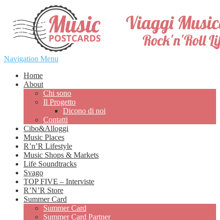
Navigation Menu
Home
About
Chi sono
Il Progetto
Dicono di noi
Contatti
Cibo&Alloggi
Music Places
R’n’R Lifestyle
Music Shops & Markets
Life Soundtracks
Svago
TOP FIVE – Interviste
R’N’R Store
Summer Card
Summer Card
Summer Card Partner