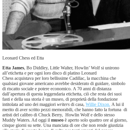
Leonard Chess ed Etta
Etta James
, Bo Diddley, Little Walter, Howlin’ Wolf si unirono
all’etichetta e per ogni loro disco di platino Leonard
Chess acquistava per loro bellissime Cadillac, la macchina che
qualsiasi giovane americano avrebbe desiderato di guidare, simbolo
di riscatto sociale e potere economico. A 70 anni di distanza
dall’apertura di questa leggendaria etichetta, ciò che resta dei suoi
fasti e della sua storia è un museo, di proprietà della fondazione
intitolata ad uno dei maggiori
writers
di casa,
Willie Dixon.
A lui il
merito di aver scritto pezzi memorabili, che hanno fatto la fortuna di
artisti del calibro di Chuck Berry, Howlin Wolf e dello stesso
Muddy Waters. Ad oggi il
museo
è aperto solo quattro ore al giorno,
cinque giorni su sette. Una manciata di ore che non rende giustizia