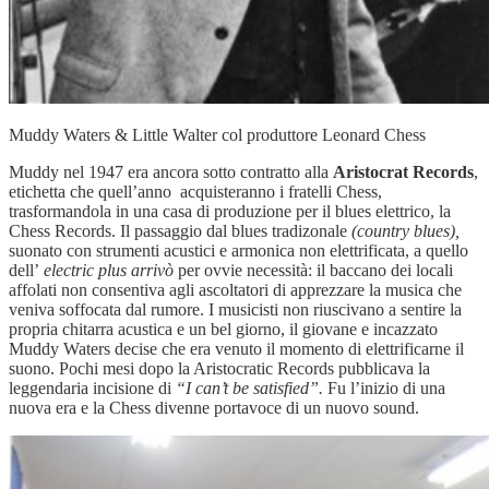
Muddy Waters & Little Walter col produttore Leonard Chess
Muddy nel 1947 era ancora sotto contratto alla
Aristocrat Records
,
etichetta che quell’anno acquisteranno i fratelli Chess,
trasformandola in una casa di produzione per il blues elettrico, la
Chess Records. Il passaggio dal blues tradizonale
(country blues),
suonato con strumenti acustici e armonica non elettrificata, a quello
dell’
electric plus arrivò
per ovvie necessità: il baccano dei locali
affolati non consentiva agli ascoltatori di apprezzare la musica che
veniva soffocata dal rumore. I musicisti non riuscivano a sentire la
propria chitarra acustica e un bel giorno, il giovane e incazzato
Muddy Waters decise che era venuto il momento di elettrificarne il
suono. Pochi mesi dopo la Aristocratic Records pubblicava la
leggendaria incisione di
“I can’t be satisfied”.
Fu l’inizio di una
nuova era e la Chess divenne portavoce di un nuovo sound.