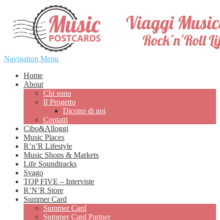
Navigation Menu
Home
About
Chi sono
Il Progetto
Dicono di noi
Contatti
Cibo&Alloggi
Music Places
R’n’R Lifestyle
Music Shops & Markets
Life Soundtracks
Svago
TOP FIVE – Interviste
R’N’R Store
Summer Card
Summer Card
Summer Card Partner