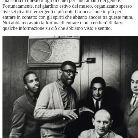
alla storia di questo luogo di culto per tanti amanti del genere.
Fortunatamente, nel giardino estivo del museo, organizzano spesso
live set di artisti emergenti e più noti. Un’occasione in più per
entrare in contatto con gli spiriti che abitano ancora tra queste mura.
Noi abbiamo avuto la fortuna di entrare e ora cercherò di darvi
qualche informazione su ciò che abbiamo visto e sentito.