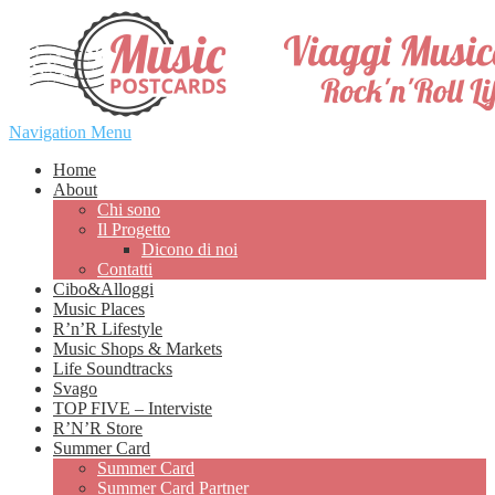
Navigation Menu
Home
About
Chi sono
Il Progetto
Dicono di noi
Contatti
Cibo&Alloggi
Music Places
R’n’R Lifestyle
Music Shops & Markets
Life Soundtracks
Svago
TOP FIVE – Interviste
R’N’R Store
Summer Card
Summer Card
Summer Card Partner