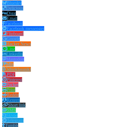
Bluesky
Delicious
Digg
Email
Facebook
Facebook messenger
Flipboard
Google
Hacker News
Line
LinkedIn
Mastodon
Mix
Odnoklassniki
PDF
Pinterest
Pocket
Print
Reddit
Renren
Short link
SMS
Skype
Telegram
Tumblr