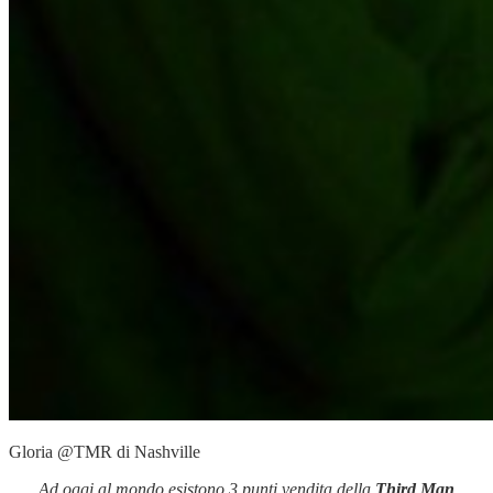
Gloria @TMR di Nashville
Ad oggi al mondo esistono 3 punti vendita della
Third Man