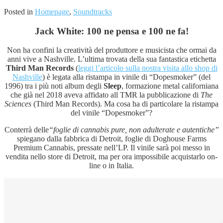
Posted in
Homepage
,
Soundtracks
Jack White: 100 ne pensa e 100 ne fa!
Non ha confini la creatività del produttore e musicista che ormai da
anni vive a Nashville. L’ultima trovata della sua fantastica etichetta
Third Man Records
(
leggi l’articolo sulla nostra visita allo shop di
Nashville
) è legata alla ristampa in vinile di “Dopesmoker” (del
1996) tra i più noti album degli
Sleep
, formazione metal californiana
che già nel 2018 aveva affidato all TMR la pubblicazione di
The
Sciences
(Third Man Records). Ma cosa ha di particolare la ristampa
del vinile “Dopesmoker”?
Conterrà delle
“foglie di cannabis pure, non adulterate e autentiche”
spiegano dalla fabbrica di Detroit, foglie di Doghouse Farms
Premium Cannabis, pressate nell’LP. Il vinile sarà poi messo in
vendita nello store di Detroit, ma per ora impossibile acquistarlo on-
line o in Italia.