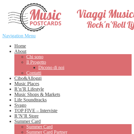
Navigation Menu
Home
About
Chi sono
Il Progetto
Dicono di noi
Contatti
Cibo&Alloggi
Music Places
R’n’R Lifestyle
Music Shops & Markets
Life Soundtracks
Svago
TOP FIVE – Interviste
R’N’R Store
Summer Card
Summer Card
Summer Card Partner