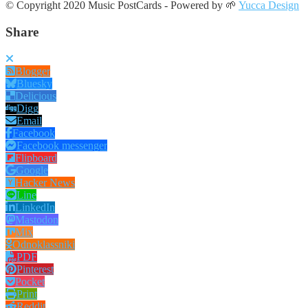
© Copyright 2020 Music PostCards - Powered by 🌱
Yucca Design
Share
Blogger
Bluesky
Delicious
Digg
Email
Facebook
Facebook messenger
Flipboard
Google
Hacker News
Line
LinkedIn
Mastodon
Mix
Odnoklassniki
PDF
Pinterest
Pocket
Print
Reddit