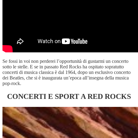
Se fossi in voi non perderei l’opportunità di gustarmi un concerto
sotto le stelle. E se in passato Red Rocks ha ospitato sopratutto
concerti di musica classica è dal 1964, dopo un esclusivo concerto
dei Beatles, che si è inaugurata un’epoca all’insegna della musica
pop-rock.
CONCERTI E SPORT A RED ROCKS