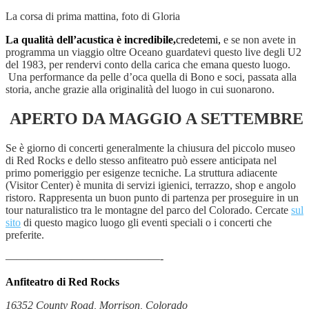
La corsa di prima mattina, foto di Gloria
La qualità dell’acustica è incredibil
e
,
credetemi,
e se non avete in
programma un viaggio oltre Oceano guardatevi questo live degli U2
del 1983, per rendervi conto della carica che emana questo luogo.
Una performance da pelle d’oca quella di Bono e soci, passata alla
storia, anche grazie alla originalità del luogo in cui suonarono.
APERTO DA MAGGIO A SETTEMBRE
Se è giorno di concerti generalmente la chiusura del piccolo museo
di Red Rocks e dello stesso anfiteatro può essere anticipata nel
primo pomeriggio per esigenze tecniche. La struttura adiacente
(Visitor Center) è munita di servizi igienici, terrazzo, shop e angolo
ristoro. Rappresenta un buon punto di partenza per proseguire in un
tour naturalistico tra le montagne del parco del Colorado. Cercate
sul
sito
di questo magico luogo gli eventi speciali o i concerti che
preferite.
——————————————-
Anfiteatro di Red Rocks
16352 County Road, Morrison, Colorado