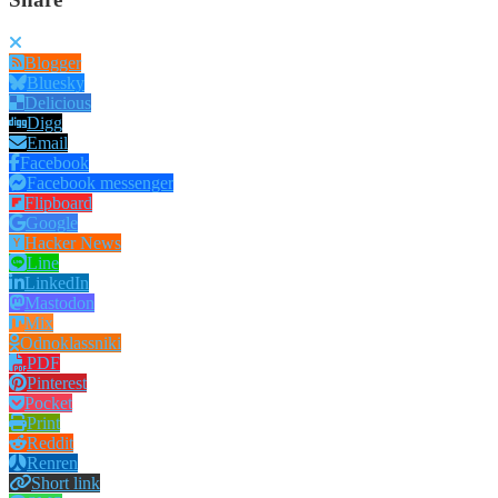
Blogger
Bluesky
Delicious
Digg
Email
Facebook
Facebook messenger
Flipboard
Google
Hacker News
Line
LinkedIn
Mastodon
Mix
Odnoklassniki
PDF
Pinterest
Pocket
Print
Reddit
Renren
Short link