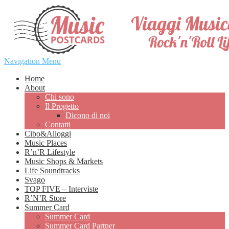
Navigation Menu
Home
About
Chi sono
Il Progetto
Dicono di noi
Contatti
Cibo&Alloggi
Music Places
R’n’R Lifestyle
Music Shops & Markets
Life Soundtracks
Svago
TOP FIVE – Interviste
R’N’R Store
Summer Card
Summer Card
Summer Card Partner