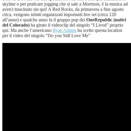
skyline o per praticare jogging che si sale a Morrison, è la musica ad
averci trascinato sin qui! A Red Rocks, da primavera a fine agosto
circa, vengono infatti organizzati importanti live set (circa 120
all’anno) e qualche anno fa il gruppo pop dei
OneRepublic (nativi
del Colorado)
ha girato il videoclip del singolo “I Lived” proprio
qui. Ma anche l’americano
Ryan Adams
ha scelto questa location
per il video del singolo “Do you Still Love Me”