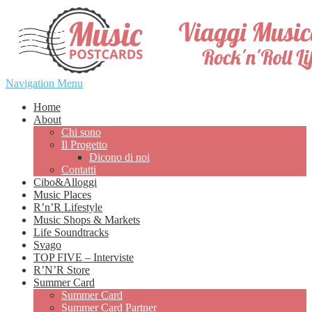
Navigation Menu
Home
About
Chi sono
Il Progetto
Dicono di noi
Contatti
Cibo&Alloggi
Music Places
R’n’R Lifestyle
Music Shops & Markets
Life Soundtracks
Svago
TOP FIVE – Interviste
R’N’R Store
Summer Card
Summer Card
Summer Card Partner