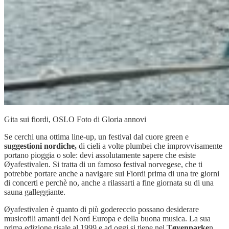
Gita sui fiordi, OSLO Foto di Gloria annovi
Se cerchi una ottima line-up, un festival dal cuore green e
suggestioni nordiche,
di cieli a volte plumbei che improvvisamente
portano pioggia o sole: devi assolutamente sapere che esiste
Øyafestivalen. Si tratta di un famoso festival norvegese, che ti
potrebbe portare anche a navigare sui Fiordi prima di una tre giorni
di concerti e perchè no, anche a rilassarti a fine giornata su di una
sauna galleggiante.
Øyafestivalen è quanto di più godereccio possano desiderare
musicofili amanti del Nord Europa e della buona musica. La sua
prima edizione risale al 1999 e ad oggi si tiene nel
Tøyenparke
n,