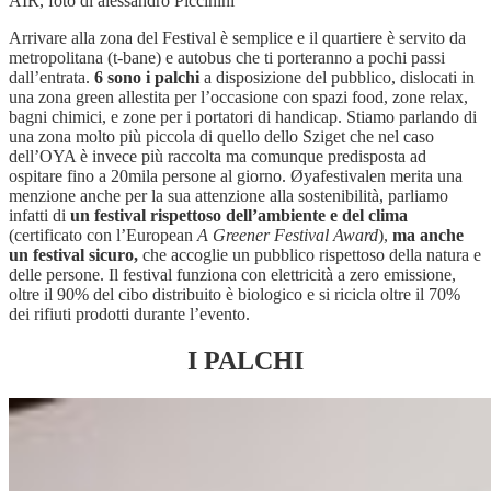
AIR, foto di alessandro Piccinini
Arrivare alla zona del Festival è semplice e il quartiere è servito da
metropolitana (t-bane) e autobus che ti porteranno a pochi passi
dall’entrata.
6 sono i palchi
a disposizione del pubblico, dislocati in
una zona green allestita per l’occasione con spazi food, zone relax,
bagni chimici, e zone per i portatori di handicap. Stiamo parlando di
una zona molto più piccola di quello dello Sziget che nel caso
dell’OYA è invece più raccolta ma comunque predisposta ad
ospitare fino a 20mila persone al giorno. Øyafestivalen merita una
menzione anche per la sua attenzione alla sostenibilità, parliamo
infatti di
un festival rispettoso dell’ambiente e del clima
(certificato con l’European
A Greener Festival Award
),
ma anche
un festival sicuro,
che accoglie un pubblico rispettoso della natura e
delle persone. Il festival funziona con elettricità a zero emissione,
oltre il 90% del cibo distribuito è biologico e si ricicla oltre il 70%
dei rifiuti prodotti durante l’evento.
I PALCHI