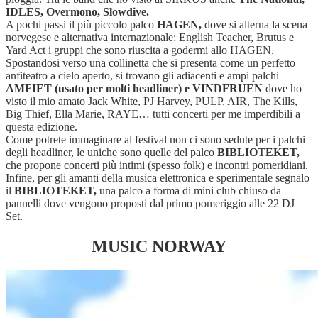
IDLES, Overmono, Slowdive.
A pochi passi il più piccolo palco
HAGEN,
dove si alterna la scena
norvegese e alternativa internazionale: English Teacher, Brutus e
Yard Act i gruppi che sono riuscita a godermi allo HAGEN.
Spostandosi verso una collinetta che si presenta come un perfetto
anfiteatro a cielo aperto, si trovano gli adiacenti e ampi palchi
AMFIET (usato per molti headliner) e VINDFRUEN
dove ho
visto il mio amato Jack White, PJ Harvey, PULP, AIR, The Kills,
Big Thief, Ella Marie, RAYE… tutti concerti per me imperdibili a
questa edizione.
Come potrete immaginare al festival non ci sono sedute per i palchi
degli headliner, le uniche sono quelle del palco
BIBLIOTEKET,
che propone concerti più intimi (spesso folk) e incontri pomeridiani.
Infine, per gli amanti della musica elettronica e sperimentale segnalo
il
BIBLIOTEKET,
una palco a forma di mini club chiuso da
pannelli dove vengono proposti dal primo pomeriggio alle 22 DJ
Set.
MUSIC NORWAY