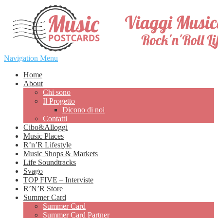
Navigation Menu
Home
About
Chi sono
Il Progetto
Dicono di noi
Contatti
Cibo&Alloggi
Music Places
R’n’R Lifestyle
Music Shops & Markets
Life Soundtracks
Svago
TOP FIVE – Interviste
R’N’R Store
Summer Card
Summer Card
Summer Card Partner