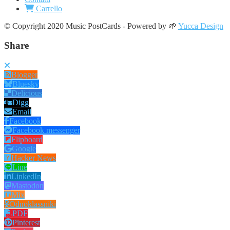
Carrello
© Copyright 2020 Music PostCards - Powered by 🌱
Yucca Design
Share
Blogger
Bluesky
Delicious
Digg
Email
Facebook
Facebook messenger
Flipboard
Google
Hacker News
Line
LinkedIn
Mastodon
Mix
Odnoklassniki
PDF
Pinterest