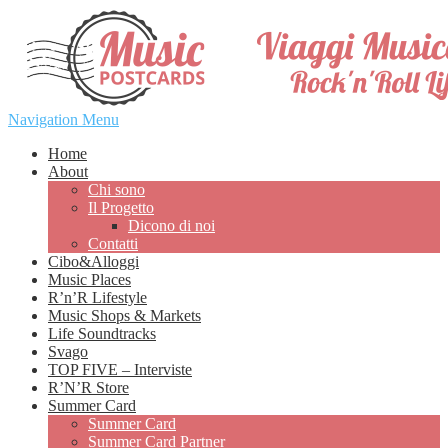
Navigation Menu
Home
About
Chi sono
Il Progetto
Dicono di noi
Contatti
Cibo&Alloggi
Music Places
R’n’R Lifestyle
Music Shops & Markets
Life Soundtracks
Svago
TOP FIVE – Interviste
R’N’R Store
Summer Card
Summer Card
Summer Card Partner