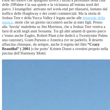
Parte dei motivi che spingono invece i turisti a pernottare nella città
delle 29Palme è la sua quiete e la vicinanza all’entrata nord del
parco. I losangelini arrivano nel week-end per rilassarsi, lontano dal
traffico delle Haighway e dei centri commerciali. Ma la storia di
Joshua Tree e della Yucca Valley è legata anche alle
leggende della
musica,
storie che un giorno racconterò anche ai miei figli. Penso
alla ‘favola’ maledetta su Jim Morrison, che a Joshua Tree veniva a
farsi di acidi negli anni Sessanta. Tra gli altri amanti di questo parco
c’erano anche Eagles, Robert Plant (che dedicò a Twentynine Palms
una canzone), Gram Parsons e America (ve ne parlerò). Il deserto
affascina chiunque, da sempre, anche il regista del film
“Crazy
Beautiful” ( 2001 )
che porto’ Kristen Dunst a svestirsi proprio nella
piscina dell’Harmony Motel.