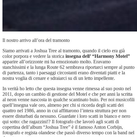
Il nostro arrivo all’ora del tramonto
Siamo arrivati a Joshua Tree al tramonto, quando il cielo era già
color porpora e vedere la storica
insegna
dell’ “Harmony Motel”
apparire all’orizzonte mi ha emozionato molto. Eravamo
stanchissimi e la lunga Route 62 sembrava riportarci sempre al punto
di partenza, tanto i paesaggi circostanti erano diventati piatti e la
nostra voglia di cenare e sdraiarci su di un letto impellente.
In verità ho letto che questa insegna venne rimessa al suo posto nel
2011, dopo un cambio di gestione del Motel e che per anni la scritta
al neon venne nascosta in qualche scantinato buio. Per noi musicofili
quell’insegna vale oro, almeno per chi si ricorda degli scatti dei
quattro nel 1986, anno in cui affittarono l’intera struttura per non
essere disturbati da nessuno. Guardate i loro scatti in bianco e nero
qui sotto: che ragazzini!? Il fotografo che lavorò agli scatti di
copertina dell’album “Joshua Tree” è il famoso Anton Corbijn,
fotografo e regista olandese che passò diverso tempo con la band nel