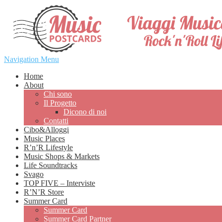
Navigation Menu
Home
About
Chi sono
Il Progetto
Dicono di noi
Contatti
Cibo&Alloggi
Music Places
R’n’R Lifestyle
Music Shops & Markets
Life Soundtracks
Svago
TOP FIVE – Interviste
R’N’R Store
Summer Card
Summer Card
Summer Card Partner