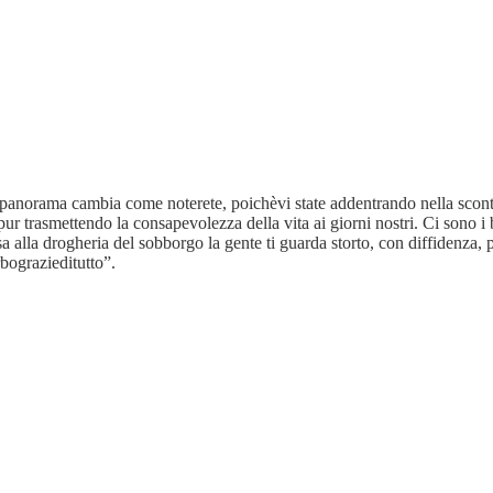
l panorama cambia come noterete, poichèvi state addentrando nella scont
 pur trasmettendo la consapevolezza della vita ai giorni nostri. Ci sono 
a alla drogheria del sobborgo la gente ti guarda storto, con diffidenza,
rbograzieditutto”.