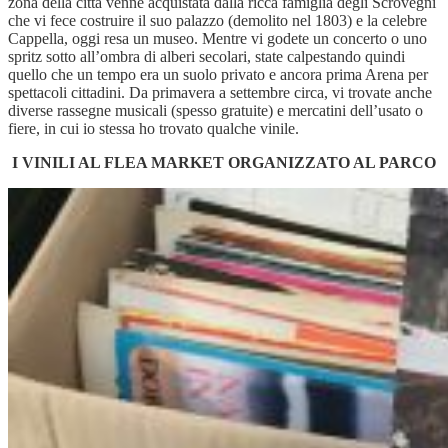
zona della città venne acquistata dalla ricca famiglia degli Scrovegni
che vi fece costruire il suo palazzo (demolito nel 1803) e la celebre
Cappella, oggi resa un museo. Mentre vi godete un concerto o uno
spritz sotto all’ombra di alberi secolari, state calpestando quindi
quello che un tempo era un suolo privato e ancora prima Arena per
spettacoli cittadini. Da primavera a settembre circa, vi trovate anche
diverse rassegne musicali (spesso gratuite) e mercatini dell’usato o
fiere, in cui io stessa ho trovato qualche vinile.
I VINILI AL FLEA MARKET ORGANIZZATO AL PARCO