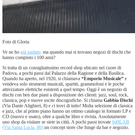
Foto di Gloria
Ve ne ho
già parlato,
ma quando mai si trovano negozi di dischi che
hanno compiuto i 100 anni?
Si tratta di un consigliatissimo record shop ubicato nel cuore di
Padova, a pochi passi dal Palazzo della Ragione e della Basilica.
Quando ha aperto, nel 1920, si chiamava
“Emporio Musicale”
e
vendeva solo strumenti musicali, spartiti, grammofoni e le poche
attrezzature elettriche esistenti a quel tempo. Oggi è un negozio di
dischi con ben due piani a disposizione dei clienti: jazz, soul, rock,
classica, pop e nuove uscite discografiche. Si chiama
Gabbia Dischi
(Via Dante Alighieri, 8) e ci trovi di tutto! Molta selezione di classica
e jazz, che al primo piano hanno un ottimo catalogo in formato LP e
CD (nuovo e usato), oltre a qualche libro e rivista. Assolutamente
uno shop da visitare se siete in città. A pochi passi trovate
049LAB
(Via Santa Lucia, 80)
un concept store che funge da bar e negozio.