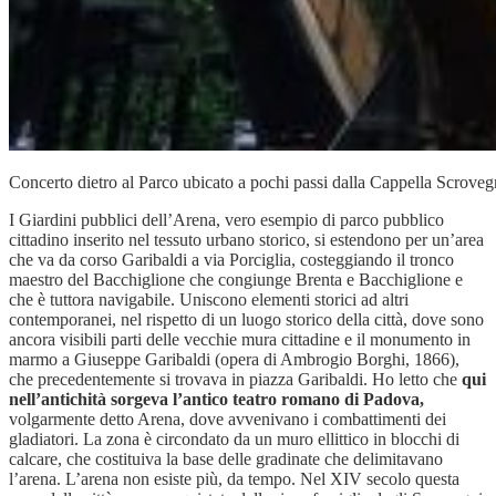
Concerto dietro al Parco ubicato a pochi passi dalla Cappella Scroveg
I Giardini pubblici dell’Arena, vero esempio di parco pubblico
cittadino inserito nel tessuto urbano storico, si estendono per un’area
che va da corso Garibaldi a via Porciglia, costeggiando il tronco
maestro del Bacchiglione che congiunge Brenta e Bacchiglione e
che è tuttora navigabile. Uniscono elementi storici ad altri
contemporanei, nel rispetto di un luogo storico della città, dove sono
ancora visibili parti delle vecchie mura cittadine e il monumento in
marmo a Giuseppe Garibaldi (opera di Ambrogio Borghi, 1866),
che precedentemente si trovava in piazza Garibaldi. Ho letto che
qui
nell’antichità sorgeva l’antico teatro romano di Padova,
volgarmente detto Arena, dove avvenivano i combattimenti dei
gladiatori. La zona è circondato da un muro ellittico in blocchi di
calcare, che costituiva la base delle gradinate che delimitavano
l’arena. L’arena non esiste più, da tempo. Nel XIV secolo questa