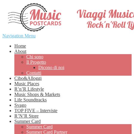
Navigation Menu
Home
About
Chi sono
Il Progetto
Dicono di noi
Contatti
Cibo&Alloggi
Music Places
R’n’R Lifestyle
Music Shops & Markets
Life Soundtracks
Svago
TOP FIVE – Interviste
R’N’R Store
Summer Card
Summer Card
Summer Card Partner