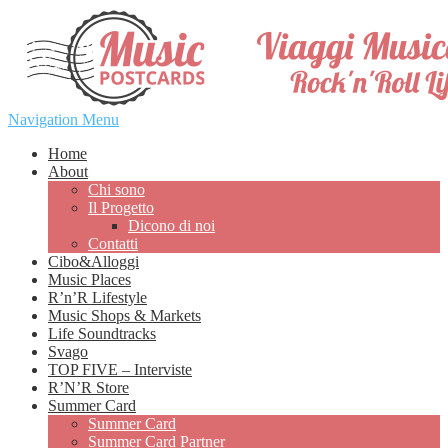
Navigation Menu
Home
About
Chi sono
Il Progetto
Dicono di noi
Contatti
Cibo&Alloggi
Music Places
R’n’R Lifestyle
Music Shops & Markets
Life Soundtracks
Svago
TOP FIVE – Interviste
R’N’R Store
Summer Card
Summer Card
Summer Card Partner